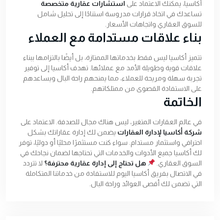
أكاسيا، يمكنك الاعتماد على
استشارات عقارية متخصصة
تساعدك في اتخاذ قرارات مدروسة استنادًا إلى تحليل شامل
للسوق العقاري واتجاهات الأسعار.
بناء علاقات مستدامة مع العملاء
تتميز أكاسيا ليس فقط بخدماتها الممتازة، بل أيضًا بالتزامها ببناء
علاقات قوية وطويلة الأمد مع عملائها. تهدف أكاسيا إلى توفير
تجربة سهلة ومريحة للعملاء، مما يمنحهم راحة البال ويساعدهم
على الاستفادة القصوى من ممتلكاتهم.
الخاتمة
في عالم العقارات المتغير، ليس هناك مجال للصدفة. الاعتماد على
شركة أكاسيا لإدارة العقارات
يضمن لك إدارة عقاراتك بشكل
احترافي واستثمار مستدام. سواء كنت مستثمرًا محليًا أو دوليًا، توفر
لك أكاسيا جميع الأدوات والخدمات التي تحتاجها لضمان نجاحك في
السوق العقاري.
هل تحتاج إلى إدارة عقارية محترفة؟
لا تتردد
في الاتصال بفريق أكاسيا اليوم للاستفادة من خدماتنا المتكاملة
التي تضمن لك أقصى العوائد وراحة البال.