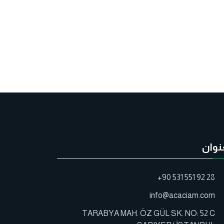
نوان
+90 531 551 92 28
info@acaciam.com
TARABYA MAH. ÖZ GÜL SK. NO: 52 C