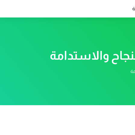
ة
لنجاح والاستدامة
مة