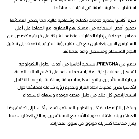
استشارات عقارية دقيقة تلبي احتياجات عملائها.
تلتزم أكاسيا بتقديم خدمات بكفاءة وشفافية عالية، مما يضمن لعملائها
تحقيق أقصى استفادة من ممتلكاتهم العقارية، مع الحفاظ على أعلى
معايير الجودة في إدارة العقارات. وتعتمد الشركة على فريق متخصص من
المحترفين الذين يتعاملون مع كل عقار برؤية استراتيجية تهدف إلى تحقيق
النجاح المستدام ومستقبل واعد لعملائها.
بدعم من PREVCHA
، تستفيد أكاسيا من أحدث الحلول التكنولوجية
لتسهيل عمليات إدارة العقارات، مما يساعد على تنظيم البيانات المالية،
وإدارة المستأجرين، وتتبع المعلومات بدقة وسلاسة. يتيح هذا التكامل
لأكاسيا تعزيز عمليات اتخاذ القرار وتقديم رؤية شاملة لعملائها حول
استثماراتهم، كل ذلك من خلال منصة موحدة وسهلة الاستخدام.
وبفضل التزامها بالابتكار والتطوير المستمر، تسعى أكاسيا إلى تحقيق رضا
العملاء وبناء علاقات طويلة الأمد مع المستثمرين ومالكي العقارات، مما
يعزز مكانتها كشريك موثوق في سوق العقارات.