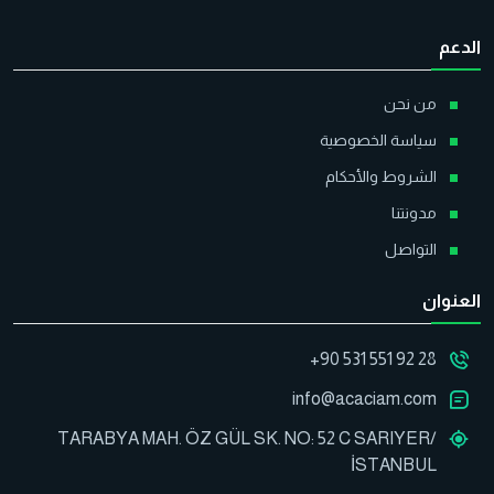
الدعم
من نحن
سياسة الخصوصية
الشروط والأحكام
مدونتنا
التواصل
العنوان
+90 531 551 92 28
info@acaciam.com
TARABYA MAH. ÖZ GÜL SK. NO: 52 C SARIYER/
İSTANBUL